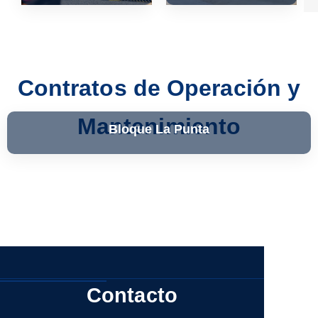
Contratos de Operación y
Mantenimiento
Bloque La Punta
Ver más
Ver más
Ver más
Contacto