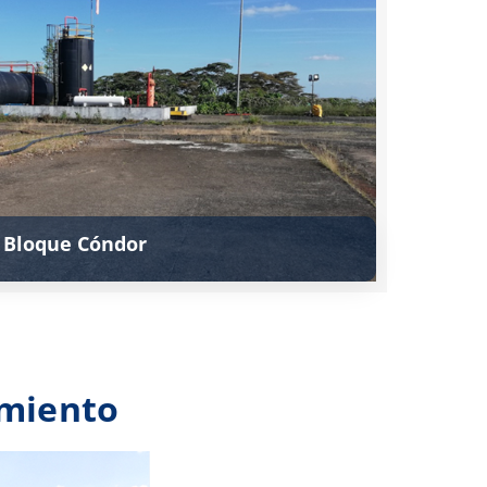
Bloque Cóndor
Ver más
imiento