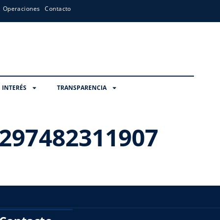
Operaciones
Contacto
 INTERÉS
TRANSPARENCIA
297482311907